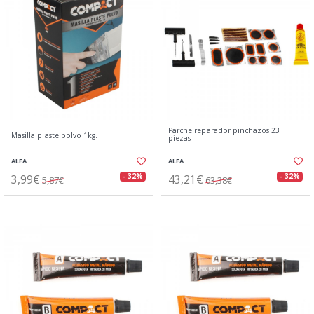
Parche reparador pinchazos 23
Masilla plaste polvo 1kg.
piezas
ALFA
ALFA
3,99€
43,21€
- 32%
- 32%
5,87€
63,38€