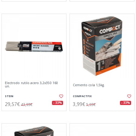
Electrodo rutilo acero 3,2x350 160
Cemento cola 1,5kg.
un.
STEIN
COMPACTFIX
29,57€
3,99€
- 33%
- 33%
43,93€
5,93€