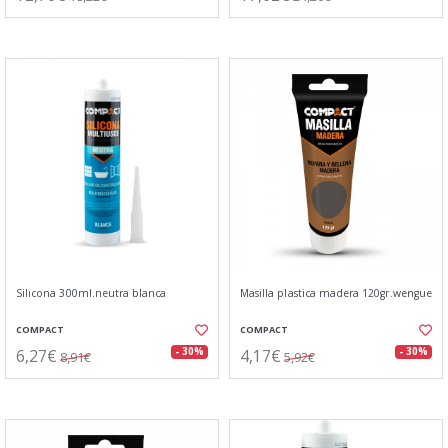
Silicona 300ml.neutra blanca
Masilla plastica madera 120gr.wengue
COMPACT
COMPACT
6,27€
4,17€
- 30%
- 30%
8,91€
5,92€