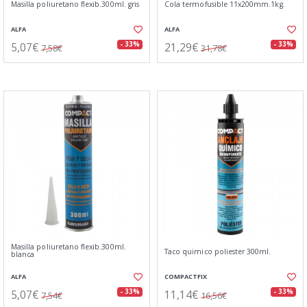
Masilla poliuretano flexib.300ml. gris
Cola termofusible 11x200mm.1kg.
ALFA
ALFA
5,07€
21,29€
- 33%
- 33%
7,58€
31,78€
Masilla poliuretano flexib.300ml.
Taco quimico poliester 300ml.
blanca
ALFA
COMPACTFIX
5,07€
11,14€
- 33%
- 33%
7,54€
16,56€