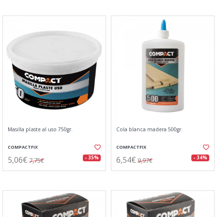
Masilla plaste al uso 750gr.
Cola blanca madera 500gr.
COMPACTFIX
COMPACTFIX
5,06€
6,54€
- 35%
- 34%
7,75€
9,97€