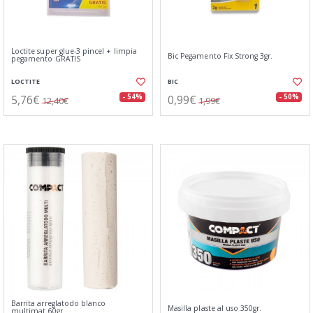
Loctite super glue-3 pincel + limpia
Bic Pegamento Fix Strong 3gr.
pegamento GRATIS
LOCTITE
BIC
5,76€
0,99€
- 54%
- 50%
12,40€
1,99€
Barrita arreglatodo blanco
Masilla plaste al uso 350gr.
multimat.60gr