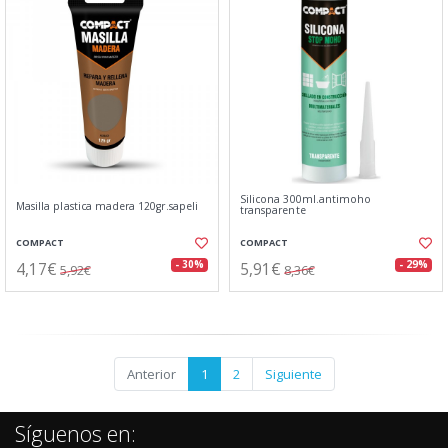
Silicona 300ml.antimoho
Masilla plastica madera 120gr.sapeli
transparente
COMPACT
COMPACT
4,17€
5,91€
- 30%
- 29%
5,92€
8,36€
Anterior
1
2
Siguiente
Síguenos en: