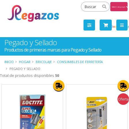
Powered
by
Tra
Pegado y Sellado
Productos de primeras marcas para Pegado y Sellado
INICIO
HOGAR
BRICOLAJE
CONSUMIBLES DE FERRETERÍA
PEGADO Y SELLADO
Total de productos disponibles
50
Oferta