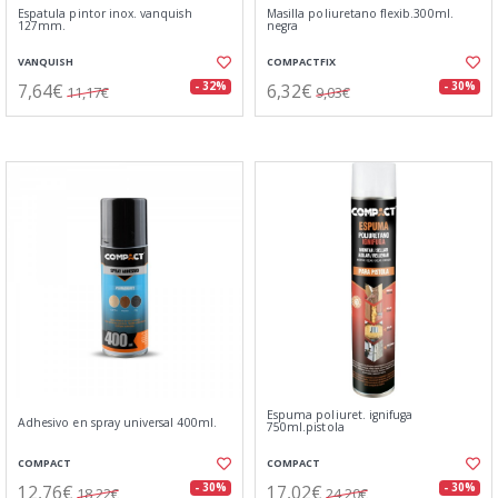
Espatula pintor inox. vanquish
Masilla poliuretano flexib.300ml.
127mm.
negra
VANQUISH
COMPACTFIX
7,64€
6,32€
- 32%
- 30%
11,17€
9,03€
Espuma poliuret. ignifuga
Adhesivo en spray universal 400ml.
750ml.pistola
COMPACT
COMPACT
12,76€
17,02€
- 30%
- 30%
18,22€
24,20€