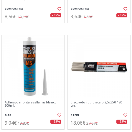
COMPACTFIX
COMPACTFIX
8,56€
3,64€
- 35%
- 35%
13,16€
5,59€
Adhesivo montaje sella.ms blanco
Electrodo rutilo acero 2,5x350 120
300ml.
un.
ALFA
STEIN
9,04€
18,06€
- 35%
- 35%
13,85€
27,67€