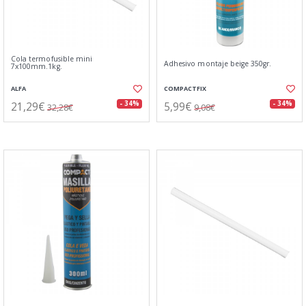
Cola termofusible mini
Adhesivo montaje beige 350gr.
7x100mm.1kg.
ALFA
COMPACTFIX
21,29€
5,99€
- 34%
- 34%
32,28€
9,08€