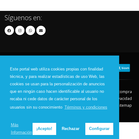
Síguenos en:
Este portal web utiliza cookies propias con finalidad
técnica, y para realizar estadísticas de uso Web, las
cookies se usan para la personalización de anuncios
que en ningún caso hacen identificable al usuario no
Contacto
Aviso Legal
Condiciones de compra
Política de envíos
Política de devolución
Política de Privacidad
recaba ni cede datos de carácter personal de los
Política de Cookies
Sitemap
usuarios sin su conocimiento
Términos y condiciones
© 2026 - Todos los derechos reservados.
Más
¡Acepto!
Rechazar
Configurar
Información