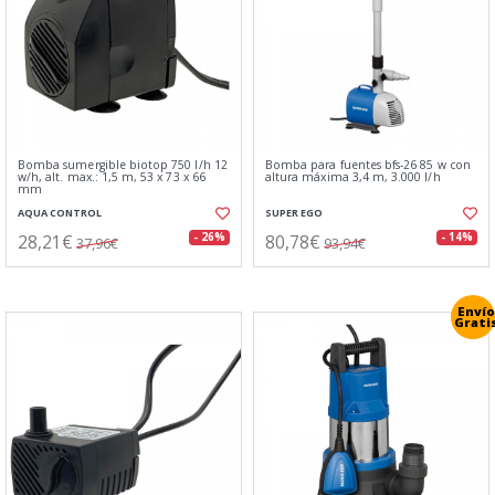
Bomba sumergible biotop 750 l/h 12
Bomba para fuentes bfs-26 85 w con
w/h, alt. max.: 1,5 m, 53 x 73 x 66
altura máxima 3,4 m, 3.000 l/h
mm
AQUA CONTROL
SUPER EGO
28,21€
80,78€
- 26%
- 14%
37,96€
93,94€
Envío
Grati