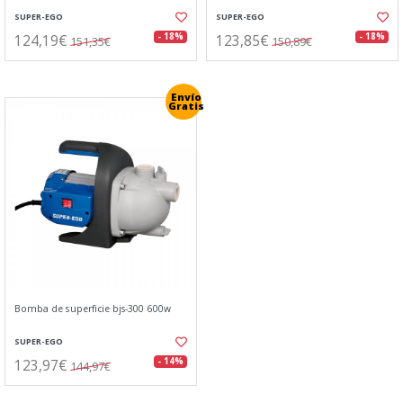
SUPER-EGO
SUPER-EGO
124,19€
123,85€
- 18%
- 18%
151,35€
150,89€
Envío
Gratis
Bomba de superficie bjs-300 600w
SUPER-EGO
123,97€
- 14%
144,97€