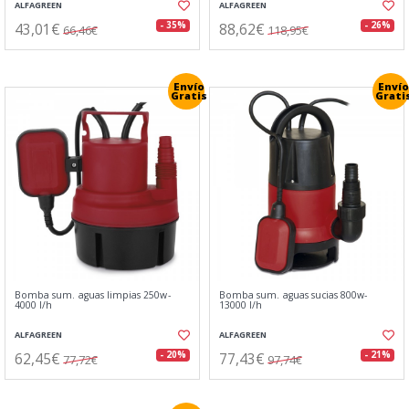
ALFAGREEN
ALFAGREEN
43,01€
88,62€
- 35%
- 26%
66,46€
118,95€
Envío
Envío
Gratis
Grati
Bomba sum. aguas limpias 250w-
Bomba sum. aguas sucias 800w-
4000 l/h
13000 l/h
ALFAGREEN
ALFAGREEN
62,45€
77,43€
- 20%
- 21%
77,72€
97,74€