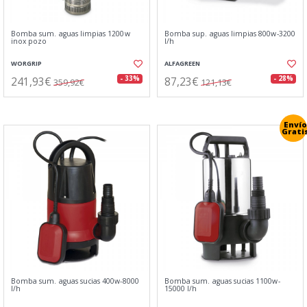
Bomba sum. aguas limpias 1200w
Bomba sup. aguas limpias 800w-3200
inox pozo
l/h
WORGRIP
ALFAGREEN
241,93€
87,23€
- 33%
- 28%
359,92€
121,13€
Envío
Grati
Bomba sum. aguas sucias 400w-8000
Bomba sum. aguas sucias 1100w-
l/h
15000 l/h