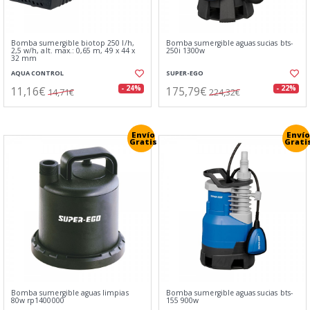
Bomba sumergible biotop 250 l/h,
Bomba sumergible aguas sucias bts-
2,5 w/h, alt. max.: 0,65 m, 49 x 44 x
250i 1300w
32 mm
AQUA CONTROL
SUPER-EGO
11,16€
175,79€
- 24%
- 22%
14,71€
224,32€
Envío
Envío
Gratis
Grati
Bomba sumergible aguas limpias
Bomba sumergible aguas sucias bts-
80w rp1400000
155 900w