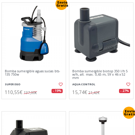
Envío
Gratis
Bomba sumergible aguas sucias bts-
Bomba sumergible biotop 350 l/h 5
135 750w
w/h, alt. max.: 0,65 m, 59 x 46 x 52
mm
SUPER EGO
AQUA CONTROL
110,55€
15,74€
- 19%
- 27%
137,00€
21,42€
Envío
Grati