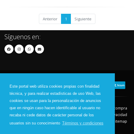
Anterior
1
Siguiente
Síguenos en:
Este portal web utiliza cookies propias con finalidad
técnica, y para realizar estadísticas de uso Web, las
cookies se usan para la personalización de anuncios
que en ningún caso hacen identificable al usuario no
Contacto
Aviso Legal
Condiciones de compra
Política de envíos
Política de devolución
Política de Privacidad
recaba ni cede datos de carácter personal de los
Política de Cookies
Sitemap
usuarios sin su conocimiento
Términos y condiciones
© 2026 - Todos los derechos reservados.