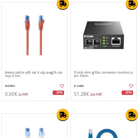
Aisens cable rj45 cat.6 utp awg26 cca
D-link dmc-g10sc conversor medios sc
rojo 0.5m
sm 10km
AISENS
D-LINK
0,60€
51,28€
- 20%
- 20%
0,75€
64,10€