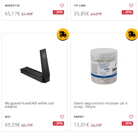
MIKROTIK
TP-LINK
65,17€
35,85€
- 20%
- 20%
81,46€
44,81€
Msi guaxe54 axe5400 wifi6e usb
Ewent easyconnect modular cat 6
adapter
u/utp, 100pcs
MSI
EWENT
69,39€
13,01€
- 20%
- 20%
86,73€
16,26€