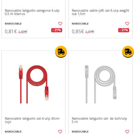
Nanocable latiguillo categoria 6 utp
Nanocable cable rj45 cat.6 utp awg26
0,5 m blanco
cca 1,5m
NANOCABLE
NANOCABLE
0,81€
0,85€
- 21%
- 21%
1,02€
1,07€
Nanocable latiguillo cat.6 utp 30cm
Nanocable latiguillo cat. 6a lszh/utp
rojo
5 m
NANOCABLE
NANOCABLE