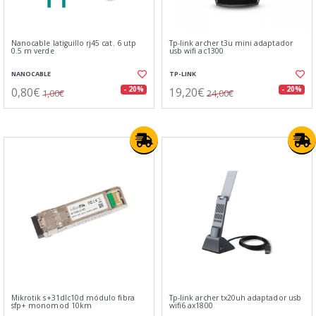
Nanocable latiguillo rj45 cat. 6 utp
Tp-link archer t3u mini adaptador
0.5 m verde
usb wifi ac1300
NANOCABLE
TP-LINK
0,80€
19,20€
- 20%
- 20%
1,00€
24,00€
Mikrotik s+31dlc10d módulo fibra
Tp-link archer tx20uh adaptador usb
sfp+ monomod 10km
wifi6 ax1800