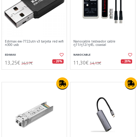
Edimax ew-7722utn v3 tarjeta red wifi
Nanocable testeador cable
n300 usb
rj11/rj12/rj45, coaxial
EDIMAX
NANOCABLE
13,25€
11,30€
- 20%
- 20%
16,57€
14,13€