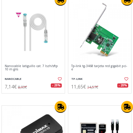
Nanocable latiguillo cat. 7 lszh/sftp
Tp-link tg-3468 tarjeta red gigabit pci-
10 m gris
e
NANOCABLE
TP-LINK
7,14€
11,65€
- 20%
- 20%
8,93€
14,57€