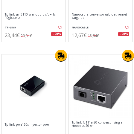
Tp-link sm5110-sr modulo sfp+ lc
Nanocable conversor usb-c ethernet
10gbase-sr
carga pd
TP-LINK
NANOCABLE
23,44€
12,67€
- 20%
- 20%
29,31€
15,84€
Tp-link fc111a-20 conversor single
Tp-link poe150s inyector poe
mode sc 20km