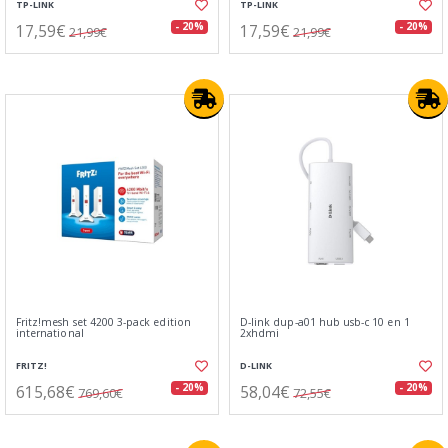
TP-LINK
TP-LINK
17,59€
17,59€
- 20%
- 20%
21,99€
21,99€
Fritz!mesh set 4200 3-pack edition
D-link dup-a01 hub usb-c 10 en 1
international
2xhdmi
FRITZ!
D-LINK
615,68€
58,04€
- 20%
- 20%
769,60€
72,55€