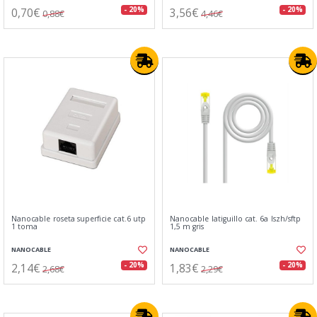
0,70€
3,56€
- 20%
- 20%
0,88€
4,46€
Nanocable roseta superficie cat.6 utp
Nanocable latiguillo cat. 6a lszh/sftp
1 toma
1,5 m gris
NANOCABLE
NANOCABLE
2,14€
1,83€
- 20%
- 20%
2,68€
2,29€