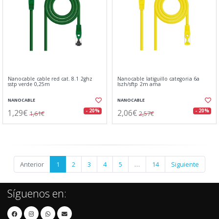
Nanocable cable red cat. 8.1 2ghz
Nanocable latiguillo categoria 6a
sstp verde 0,25m
lszh/sftp 2m ama
NANOCABLE
NANOCABLE
1,29€
2,06€
- 20%
- 20%
1,61€
2,57€
Anterior
1
2
3
4
5
…
14
Siguiente
Síguenos en: