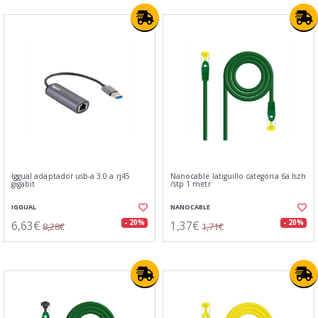
Iggual adaptador usb-a 3.0 a rj45
Nanocable latiguillo categoria 6a lszh
gigabit
/stp 1 metr
IGGUAL
NANOCABLE
6,63€
1,37€
- 20%
- 20%
8,28€
1,71€