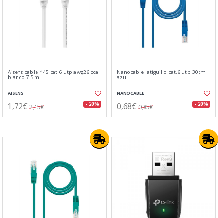
Aisens cable rj45 cat.6 utp awg26 cca
Nanocable latiguillo cat.6 utp 30cm
blanco 7.5m
azul
AISENS
NANOCABLE
1,72€
0,68€
- 20%
- 20%
2,15€
0,85€