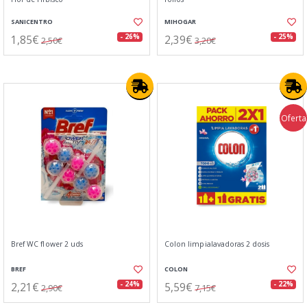
SANICENTRO
MIHOGAR
1,85€
2,39€
- 26%
- 25%
2,50€
3,20€
Oferta
Bref WC flower 2 uds
Colon limpialavadoras 2 dosis
BREF
COLON
2,21€
5,59€
- 24%
- 22%
2,90€
7,15€