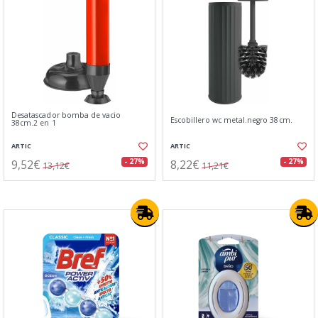
Desatascador bomba de vacio
Escobillero wc metal.negro 38cm.
38cm.2 en 1
ARTIC
ARTIC
9,52€
8,22€
- 27%
- 27%
13,12€
11,21€