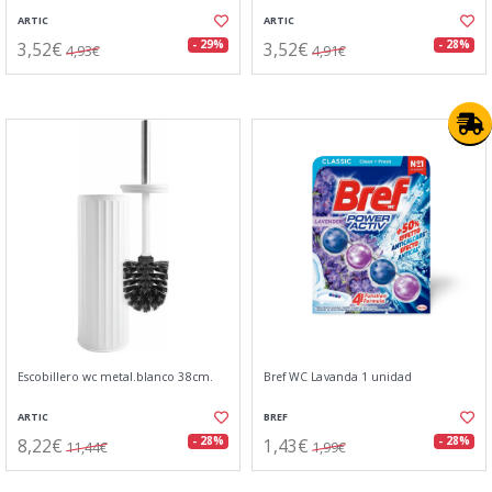
ARTIC
ARTIC
3,52€
3,52€
- 29%
- 28%
4,93€
4,91€
Escobillero wc metal.blanco 38cm.
Bref WC Lavanda 1 unidad
ARTIC
BREF
8,22€
1,43€
- 28%
- 28%
11,44€
1,99€