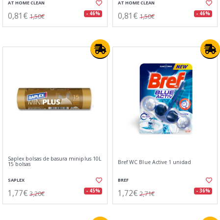
AT HOME CLEAN
AT HOME CLEAN
0,81€
0,81€
- 46%
- 46%
1,50€
1,50€
Saplex bolsas de basura miniplus 10L
Bref WC Blue Active 1 unidad
15 bolsas
SAPLEX
BREF
1,77€
1,72€
- 45%
- 36%
3,20€
2,71€