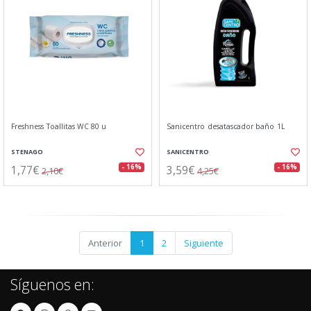
Freshness Toallitas WC 80 u
Sanicentro desatascador baño 1L
STENAGO
SANICENTRO
1,77€
3,59€
- 16%
- 16%
2,10€
4,25€
Anterior
1
2
Siguiente
Síguenos en: