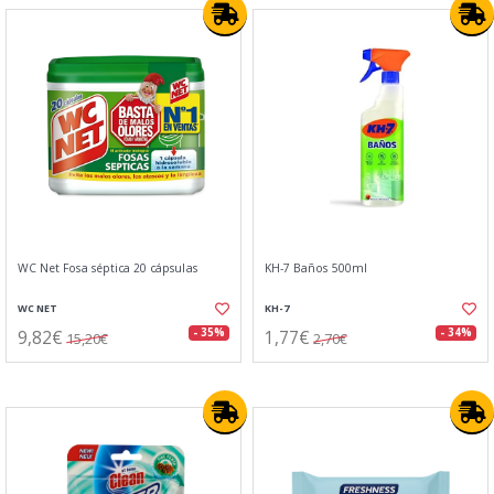
WC Net Fosa séptica 20 cápsulas
KH-7 Baños 500ml
WC NET
KH-7
9,82€
1,77€
- 35%
- 34%
15,20€
2,70€