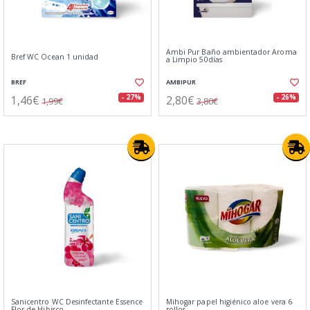
Ambi Pur Baño ambientador Aroma
Bref WC Ocean 1 unidad
a Limpio 50días
BREF
AMBIPUR
1,46€
2,80€
- 27%
- 26%
1,99€
3,80€
Sanicentro WC Desinfectante Essence
Mihogar papel higiénico aloe vera 6
Flor de Hibisco
rollos