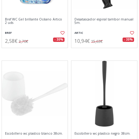
Bref WC Gel brillante Océano Ártico
Desatascador espiral tambor manual
2 uds
5m.
BREF
ARTIC
2,58€
10,94€
- 30%
- 30%
3,70€
15,63€
Escobillero wc plastico blanco 38cm.
Escobillero wc plastico negro 38cm.