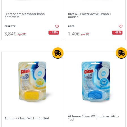
Febreze ambientador baño
Bref WC Power Active Limón 1
primavera
unidad
FEBREZE
BREF
3,84€
1,40€
- 49%
- 48%
7,50€
2,71€
At home Clean WC poder acuático
At home Clean WC Limón 1ud
1ud