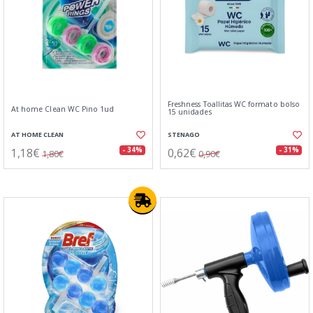
Freshness Toallitas WC formato bolso
At home Clean WC Pino 1ud
15 unidades
AT HOME CLEAN
STENAGO
1,18€
0,62€
- 34%
- 31%
1,80€
0,90€