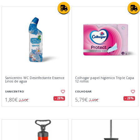
Sanicentro WC Desinfectante Essence
Colhogar papel higienico Triple Capa
Lirios de agua
12 rollos
SANICENTRO
COLHOGAR
1,80€
5,79€
- 28%
- 28%
2,50€
7,99€