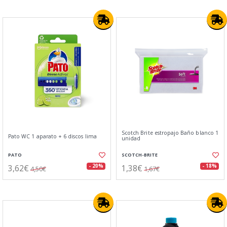
Scotch Brite estropajo Baño blanco 1
Pato WC 1 aparato + 6 discos lima
unidad
PATO
SCOTCH-BRITE
3,62€
1,38€
- 20%
- 18%
4,50€
1,67€