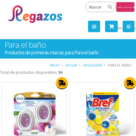
Powered
by
Tra
Para el baño
Productos de primeras marcas para Para el baño
INICIO
HOGAR
DROGUERÍA
PARA EL BAÑO
Total de productos disponibles
56