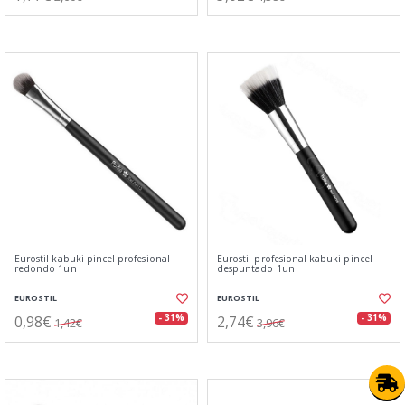
Eurostil kabuki pincel profesional
Eurostil profesional kabuki pincel
redondo 1un
despuntado 1un
EUROSTIL
EUROSTIL
0,98€
2,74€
- 31%
- 31%
1,42€
3,96€