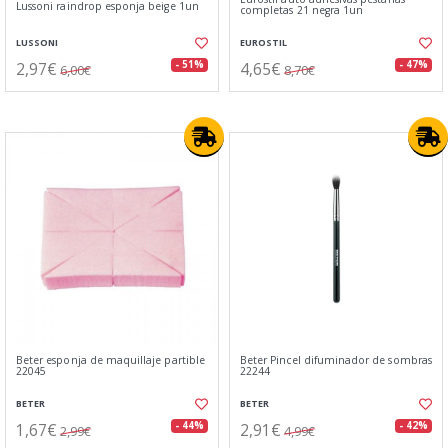
Lussoni raindrop esponja beige 1un
completas 21 negra 1un
LUSSONI
EUROSTIL
2,97€
4,65€
- 51%
- 47%
6,00€
8,70€
Beter esponja de maquillaje partible
Beter Pincel difuminador de sombras
22045
22244
BETER
BETER
1,67€
2,91€
- 44%
- 42%
2,99€
4,99€