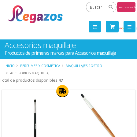
Powered
by
Tra
Accesorios maquillaje
Productos de primeras marcas para Accesorios maquillaje
INICIO
PERFUMES Y COSMÉTICA
MAQUILLAJES ROSTRO
ACCESORIOS MAQUILLAJE
Total de productos disponibles
47