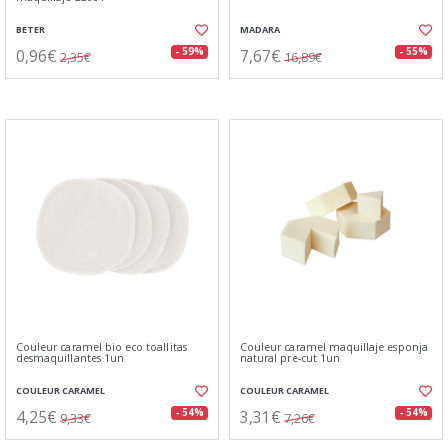
BETER
MADARA
0,96€
7,67€
- 59%
- 55%
2,35€
16,89€
Couleur caramel bio eco toallitas
Couleur caramel maquillaje esponja
desmaquillantes 1un
natural pre-cut 1un
COULEUR CARAMEL
COULEUR CARAMEL
4,25€
3,31€
- 54%
- 54%
9,33€
7,26€