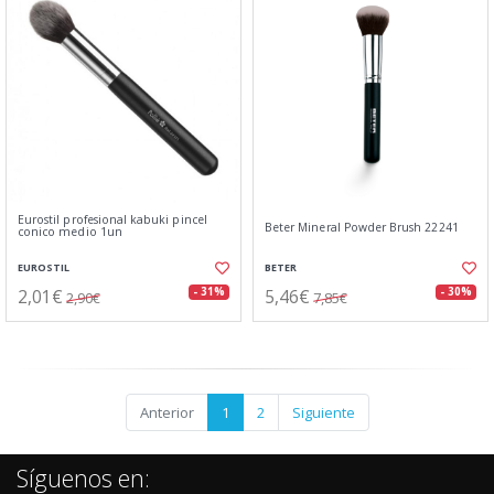
Eurostil profesional kabuki pincel
Beter Mineral Powder Brush 22241
conico medio 1un
EUROSTIL
BETER
2,01€
5,46€
- 31%
- 30%
2,90€
7,85€
Anterior
1
2
Siguiente
Síguenos en: