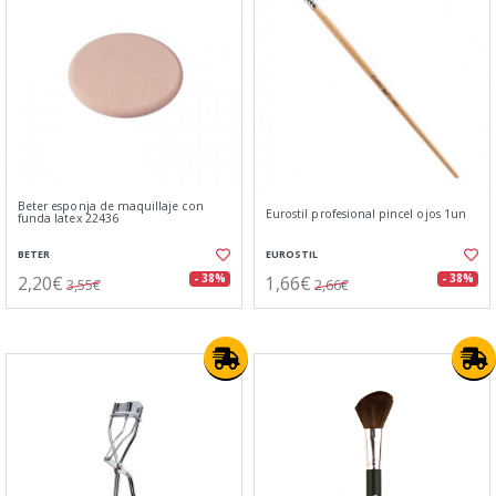
Beter esponja de maquillaje con
Eurostil profesional pincel ojos 1un
funda latex 22436
BETER
EUROSTIL
2,20€
1,66€
- 38%
- 38%
3,55€
2,66€