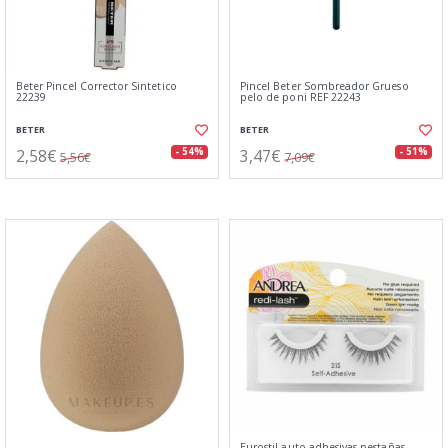
Beter Pincel Corrector Sintetico
Pincel Beter Sombreador Grueso
22239
pelo de poni REF 22243
BETER
BETER
2,58€
3,47€
- 54%
- 51%
5,56€
7,09€
Eurostil auto adhesivas pestañas