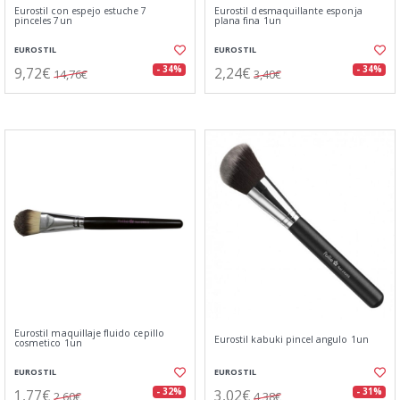
Eurostil con espejo estuche 7
Eurostil desmaquillante esponja
pinceles 7un
plana fina 1un
EUROSTIL
EUROSTIL
9,72€
2,24€
- 34%
- 34%
14,76€
3,40€
Eurostil maquillaje fluido cepillo
Eurostil kabuki pincel angulo 1un
cosmetico 1un
EUROSTIL
EUROSTIL
1,77€
3,02€
- 32%
- 31%
2,60€
4,38€