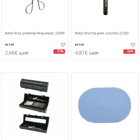
Beter Riza pestañas Niquelado 22009
Beter Brocha para colorete 22250
BETER
BETER
2,66€
4,87€
- 37%
- 36%
4,23€
7,62€