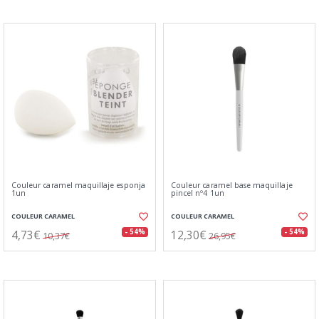
Couleur caramel maquillaje esponja
Couleur caramel base maquillaje
1un
pincel nº4 1un
COULEUR CARAMEL
COULEUR CARAMEL
4,73€
12,30€
- 54%
- 54%
10,37€
26,95€