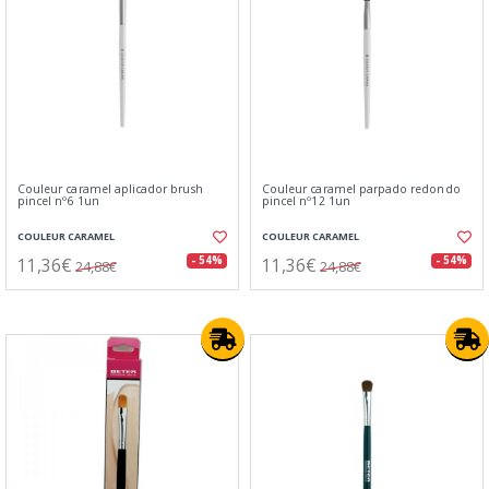
Couleur caramel aplicador brush
Couleur caramel parpado redondo
pincel nº6 1un
pincel nº12 1un
COULEUR CARAMEL
COULEUR CARAMEL
11,36€
11,36€
- 54%
- 54%
24,88€
24,88€