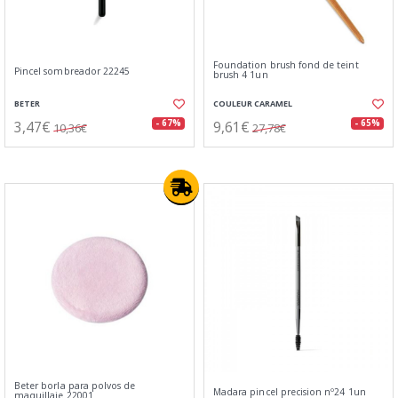
Foundation brush fond de teint
Pincel sombreador 22245
brush 4 1un
BETER
COULEUR CARAMEL
3,47€
9,61€
- 67%
- 65%
10,36€
27,78€
Beter borla para polvos de
Madara pincel precision nº24 1un
maquillaje 22001