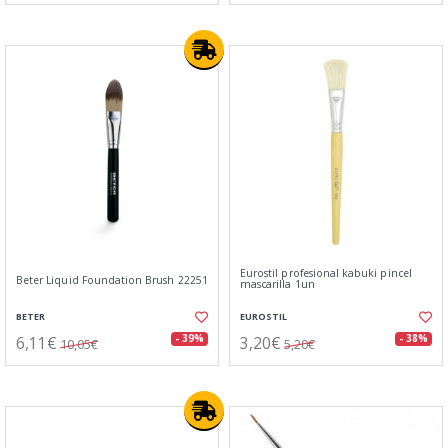
Eurostil profesional kabuki pincel
Beter Liquid Foundation Brush 22251
mascarilla 1un
BETER
EUROSTIL
6,11€
3,20€
- 39%
- 38%
10,05€
5,20€