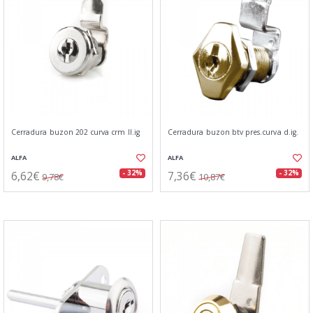
Cerradura buzon 202 curva crm ll.ig
Cerradura buzon btv pres.curva d.ig.
ALFA
ALFA
6,62€
7,36€
- 32%
- 32%
9,78€
10,87€