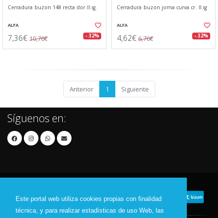
Cerradura buzon 148 recta dor.ll.ig.
Cerradura buzon joma curva cr. ll.ig
ALFA
ALFA
7,36€
4,62€
- 32%
- 32%
10,76€
6,76€
Anterior
1
Siguiente
Síguenos en:
Este portal web utiliza cookies propias con finalidad
técnica, y para realizar estadísticas de uso Web, las