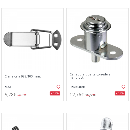
Cerradura puerta corredera
Cierre caja 982/100 mm.
handlock
ALFA
HANDLOCK
5,78€
12,76€
- 35%
- 35%
8,86€
19,53€