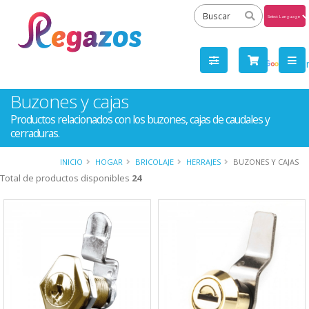
Powered
by
Tra
Buzones y cajas
Productos relacionados con los buzones, cajas de caudales y
cerraduras.
INICIO
HOGAR
BRICOLAJE
HERRAJES
BUZONES Y CAJAS
Total de productos disponibles
24