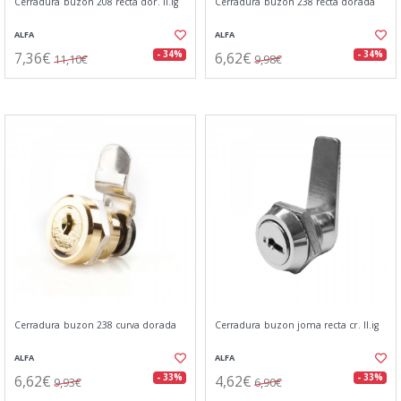
Cerradura buzon 208 recta dor. ll.ig
Cerradura buzon 238 recta dorada
ALFA
ALFA
7,36€
6,62€
- 34%
- 34%
11,10€
9,98€
Cerradura buzon 238 curva dorada
Cerradura buzon joma recta cr. ll.ig
ALFA
ALFA
6,62€
4,62€
- 33%
- 33%
9,93€
6,90€