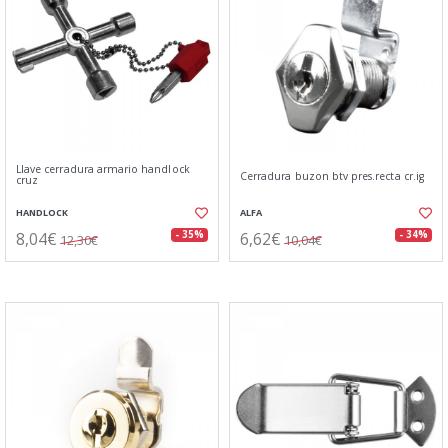
Llave cerradura armario handlock
Cerradura buzon btv pres.recta cr.ig
cruz
HANDLOCK
ALFA
8,04€
6,62€
- 35%
- 34%
12,30€
10,04€