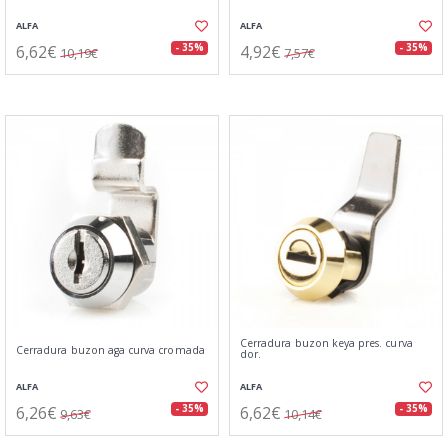
ALFA
ALFA
6,62€
4,92€
- 35%
- 35%
10,19€
7,57€
Cerradura buzon keya pres. curva
Cerradura buzon aga curva cromada
dor.
ALFA
ALFA
6,26€
6,62€
- 35%
- 35%
9,63€
10,14€