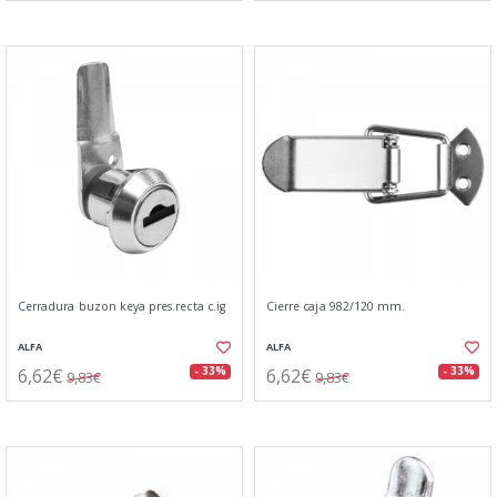
Cerradura buzon keya pres.recta c.ig
Cierre caja 982/120 mm.
ALFA
ALFA
6,62€
6,62€
- 33%
- 33%
9,83€
9,83€