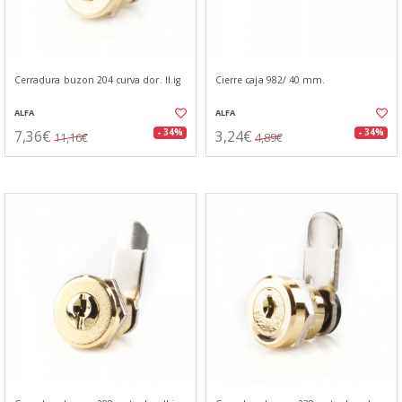
Cerradura buzon 204 curva dor. ll.ig
Cierre caja 982/ 40 mm.
ALFA
ALFA
7,36€
3,24€
- 34%
- 34%
11,16€
4,89€