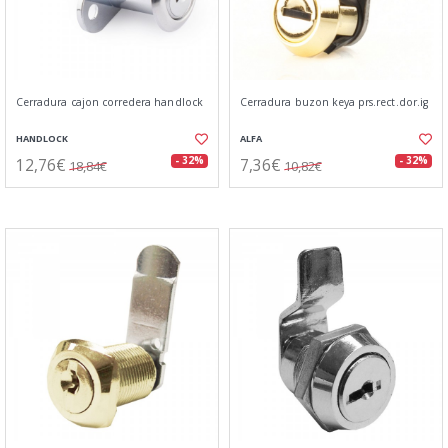
Cerradura cajon corredera handlock
Cerradura buzon keya prs.rect.dor.ig
HANDLOCK
ALFA
12,76€
7,36€
- 32%
- 32%
18,84€
10,82€