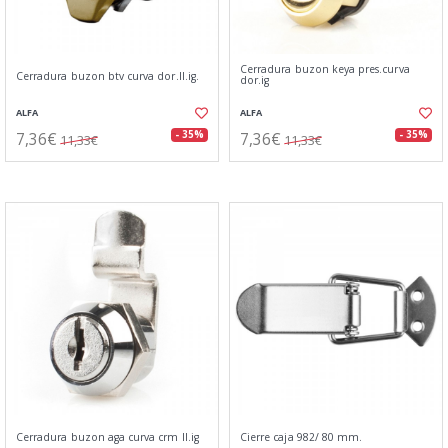
Cerradura buzon keya pres.curva
Cerradura buzon btv curva dor.ll.ig.
dor.ig
ALFA
ALFA
7,36€
7,36€
- 35%
- 35%
11,33€
11,33€
Cerradura buzon aga curva crm ll.ig
Cierre caja 982/ 80 mm.