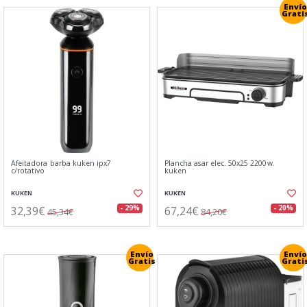
Envío
Grati
Afeitadora barba kuken ipx7
Plancha asar elec. 50x25 2200w.
c/rotativo
kuken
KUKEN
KUKEN
32,39€
67,24€
- 29%
- 20%
45,34€
84,20€
Envío
Envío
Gratis
Grati