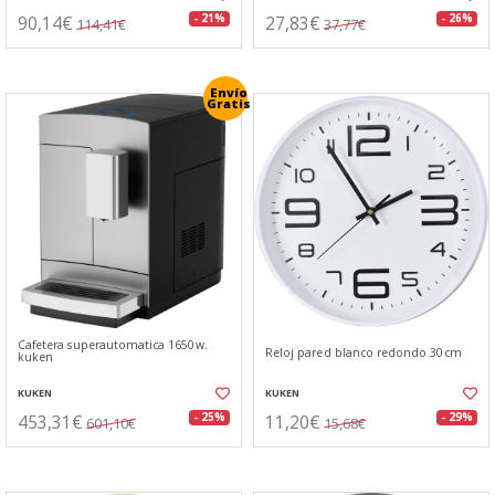
90,14€
27,83€
- 21%
- 26%
114,41€
37,77€
Envío
Gratis
Cafetera superautomatica 1650w.
Reloj pared blanco redondo 30cm
kuken
KUKEN
KUKEN
453,31€
11,20€
- 25%
- 29%
601,10€
15,68€