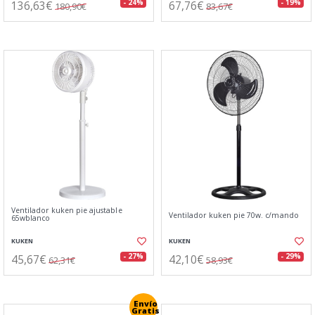
136,63€
67,76€
- 24%
- 19%
180,90€
83,67€
Ventilador kuken pie ajustable
Ventilador kuken pie 70w. c/mando
65wblanco
KUKEN
KUKEN
45,67€
42,10€
- 27%
- 29%
62,31€
58,93€
Envío
Gratis