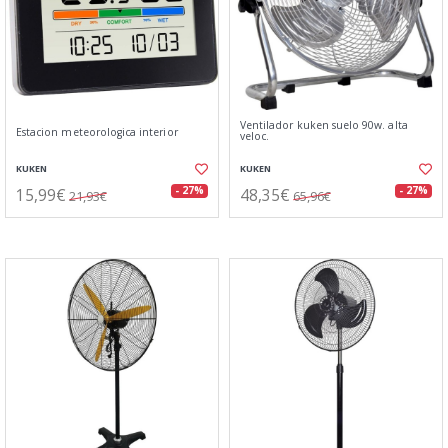
Ventilador kuken suelo 90w. alta
Estacion meteorologica interior
veloc.
KUKEN
KUKEN
15,99€
48,35€
- 27%
- 27%
21,93€
65,96€