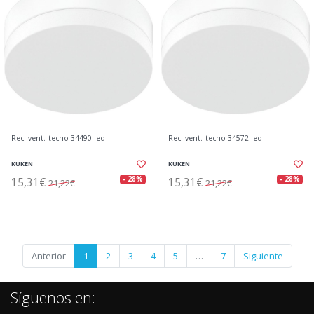
Rec. vent. techo 34490 led
Rec. vent. techo 34572 led
KUKEN
KUKEN
15,31€
15,31€
- 28%
- 28%
21,22€
21,22€
Anterior
1
2
3
4
5
…
7
Siguiente
Síguenos en: