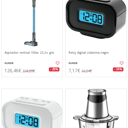
Aspirador vertical 150w. 22,2v. gris
Reloj digital c/alarma negro
KUKEN
KUKEN
126,46€
7,17€
- 20%
- 30%
158,89€
10,24€