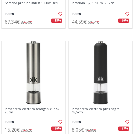
Secador prof. brushless 1800w. gris
Picadora 1,2,3 700 w. kuken
KUKEN
KUKEN
67,34€
44,59€
- 19%
- 26%
83,50€
60,51€
Pimentero electrico recargable inox
Pimentero electrico pilas negro
23cm
18,5cm
KUKEN
KUKEN
15,20€
8,05€
- 26%
- 27%
20,62€
10,98€