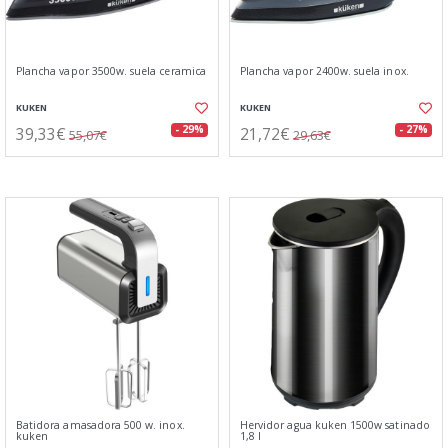
Plancha vapor 3500w. suela ceramica
Plancha vapor 2400w. suela inox.
KUKEN
KUKEN
39,33€
21,72€
- 29%
- 27%
55,07€
29,63€
Batidora amasadora 500 w. inox.
Hervidor agua kuken 1500w satinado
kuken
1,8 l