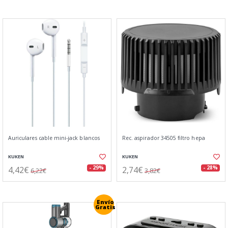
Auriculares cable mini-jack blancos
Rec. aspirador 34505 filtro hepa
KUKEN
KUKEN
4,42€
2,74€
- 29%
- 28%
6,22€
3,82€
Envío
Gratis