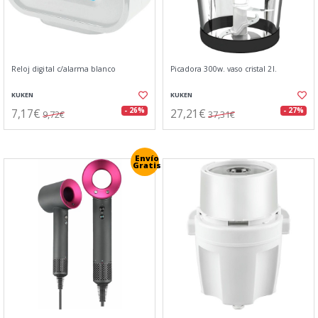
Reloj digital c/alarma blanco
Picadora 300w. vaso cristal 2l.
KUKEN
KUKEN
7,17€
27,21€
- 26%
- 27%
9,72€
37,31€
Envío
Gratis