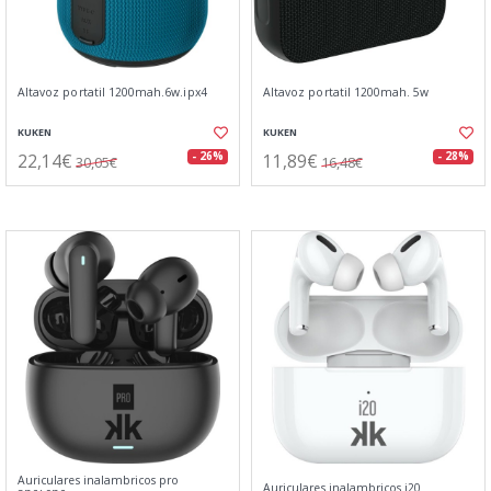
Altavoz portatil 1200mah.6w.ipx4
Altavoz portatil 1200mah. 5w
KUKEN
KUKEN
22,14€
11,89€
- 26%
- 28%
30,05€
16,48€
Auriculares inalambricos pro
Auriculares inalambricos i20