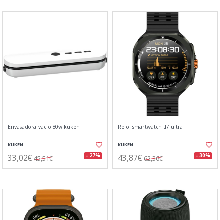
Envasadora vacio 80w kuken
Reloj smartwatch tf7 ultra
KUKEN
KUKEN
33,02€
43,87€
- 27%
- 30%
45,51€
62,36€