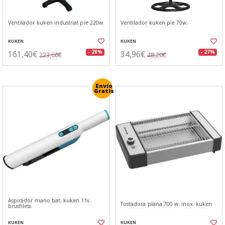
Ventilador kuken industrial pie 220w.
Ventilador kuken pie 70w.
KUKEN
KUKEN
161,40€
34,96€
- 28%
- 27%
223,66€
48,20€
Envío
Gratis
Aspirador mano bat. kuken 11v.
Tostadora plana 700 w. inox. kuken
brushless
KUKEN
KUKEN