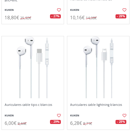
anc+enc
KUKEN
KUKEN
18,80€
10,16€
- 27%
- 28%
25,92€
14,08€
Auriculares cable tipo-c blancos
Auriculares cable lightning blancos
KUKEN
KUKEN
6,00€
6,28€
- 29%
- 28%
8,44€
8,71€