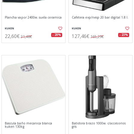
Plancha vapor 2400w. suela ceramica
Cafetera exp/nesp 20 bar digital 1.8 l.
KUKEN
KUKEN
22,60€
127,46€
- 28%
- 23%
31,48€
165,29€
Bascula baño mecanica blanca
Batidora brazo 1000w. c/accesorios
kuken 130kg
gris