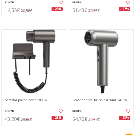
KUKEN
KUKEN
14,55€
51,43€
- 29%
- 27%
20,58€
70,53€
Secador pared baño 2000w.
Secador prof. brushless mini 1400w.
KUKEN
KUKEN
43,20€
54,70€
- 28%
- 28%
59,86€
76,19€