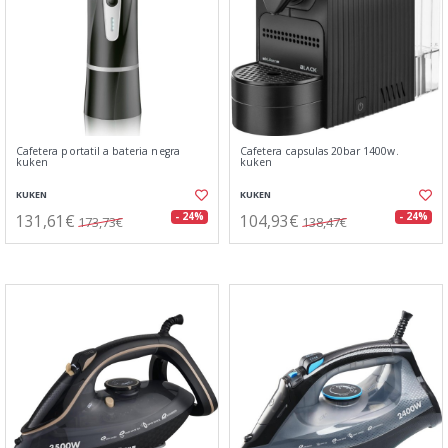
Cafetera portatil a bateria negra
Cafetera capsulas 20bar 1400w.
kuken
kuken
KUKEN
KUKEN
131,61€
104,93€
- 24%
- 24%
173,73€
138,47€