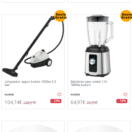
Envío
Envío
Gratis
Grati
Limpiador vapor kuken 1500w 3,5
Batidora vaso cristal 1.5l
bar
1800w.kuken
KUKEN
KUKEN
104,74€
64,97€
- 24%
- 18%
138,21€
79,35€