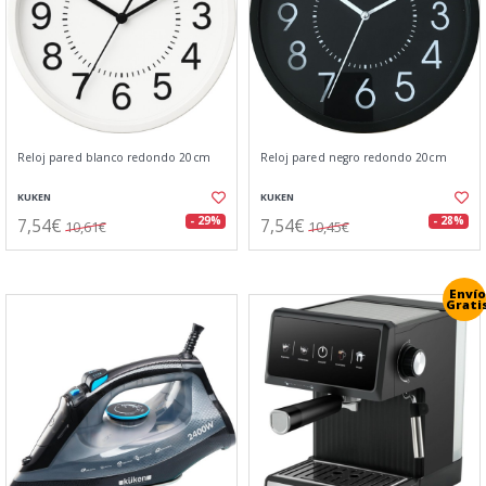
Reloj pared blanco redondo 20cm
Reloj pared negro redondo 20cm
KUKEN
KUKEN
7,54€
7,54€
- 29%
- 28%
10,61€
10,45€
Envío
Grati