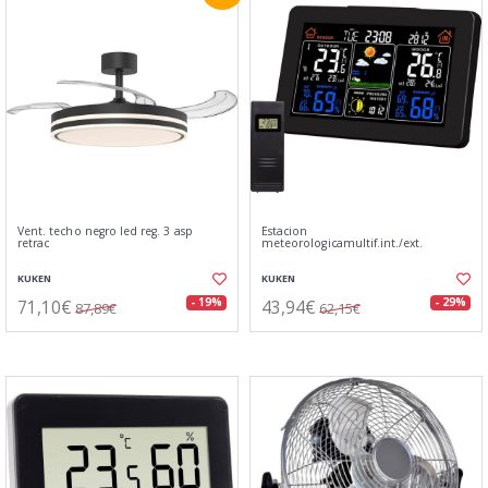
Vent. techo negro led reg. 3 asp
Estacion
retrac
meteorologicamultif.int./ext.
KUKEN
KUKEN
71,10€
43,94€
- 19%
- 29%
87,89€
62,15€