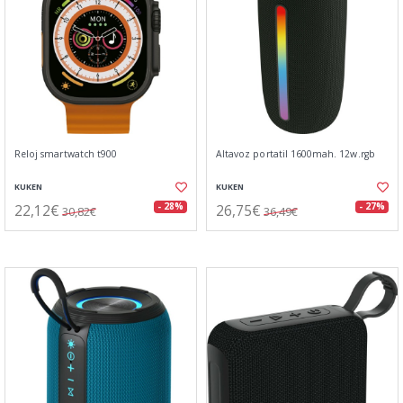
Reloj smartwatch t900
Altavoz portatil 1600mah. 12w.rgb
KUKEN
KUKEN
22,12€
26,75€
- 28%
- 27%
30,82€
36,49€