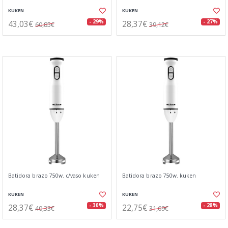
KUKEN
KUKEN
43,03€
28,37€
- 29%
- 27%
60,85€
39,12€
Batidora brazo 750w. c/vaso kuken
Batidora brazo 750w. kuken
KUKEN
KUKEN
28,37€
22,75€
- 30%
- 28%
40,33€
31,69€