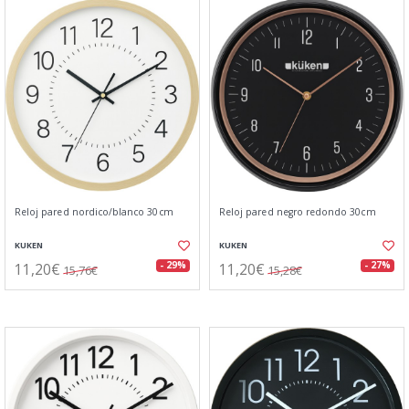
Reloj pared nordico/blanco 30cm
Reloj pared negro redondo 30cm
KUKEN
KUKEN
11,20€
11,20€
- 29%
- 27%
15,76€
15,28€