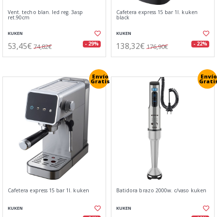
Vent. techo blan. led reg. 3asp
Cafetera express 15 bar 1l. kuken
ret.90cm
black
KUKEN
KUKEN
53,45€
138,32€
- 29%
- 22%
74,82€
176,90€
Envío
Envío
Gratis
Grati
Cafetera express 15 bar 1l. kuken
Batidora brazo 2000w. c/vaso kuken
KUKEN
KUKEN