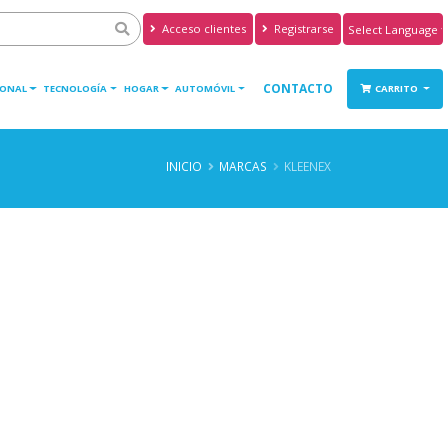
Acceso clientes
Registrarse
Powered by
Translate
CONTACTO
SONAL
TECNOLOGÍA
HOGAR
AUTOMÓVIL
CARRITO
INICIO
MARCAS
KLEENEX