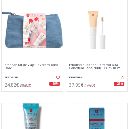
Erborian Kit de Viaje Cc Cream Tono
Erborian Super Bb Corrector Alta
Doré
Cobertura Tono Nude SPF 25 10 ml
ERBORIAN
ERBORIAN
24,82€
37,95€
- 19%
- 21%
30,82€
47,80€