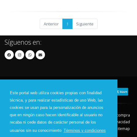
Anterior
1
Siguiente
Síguenos en:
Este portal web utiliza cookies propias con finalidad
técnica, y para realizar estadísticas de uso Web, las
cookies se usan para la personalización de anuncios
que en ningún caso hacen identificable al usuario no
Contacto
Aviso Legal
Condiciones de compra
Política de envíos
Política de devolución
Política de Privacidad
recaba ni cede datos de carácter personal de los
Política de Cookies
Sitemap
usuarios sin su conocimiento
Términos y condiciones