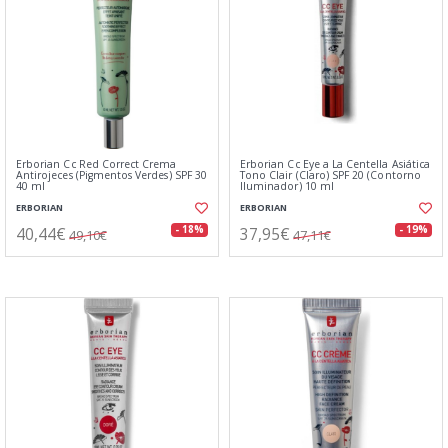
Erborian Cc Red Correct Crema
Erborian Cc Eye a La Centella Asiática
Antirojeces (Pigmentos Verdes) SPF 30
Tono Clair (Claro) SPF 20 (Contorno
40 ml
Iluminador) 10 ml
ERBORIAN
ERBORIAN
40,44€
37,95€
- 18%
- 19%
49,10€
47,11€