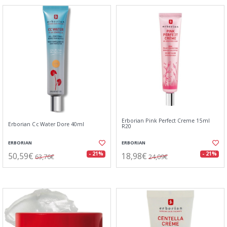
Erborian Pink Perfect Creme 15ml
Erborian Cc Water Dore 40ml
R20
ERBORIAN
ERBORIAN
50,59€
18,98€
- 21%
- 21%
63,76€
24,09€