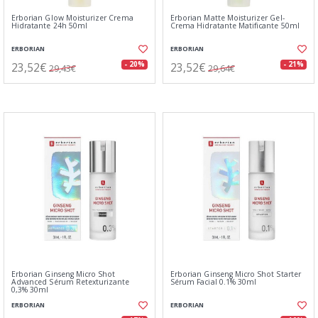
Erborian Glow Moisturizer Crema
Erborian Matte Moisturizer Gel-
Hidratante 24h 50ml
Crema Hidratante Matificante 50ml
ERBORIAN
ERBORIAN
23,52€
23,52€
- 20%
- 21%
29,43€
29,64€
Erborian Ginseng Micro Shot
Erborian Ginseng Micro Shot Starter
Advanced Sérum Retexturizante
Sérum Facial 0.1% 30ml
0,3% 30ml
ERBORIAN
ERBORIAN