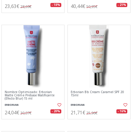
23,63€
40,44€
- 18%
- 21%
28,69€
50,95€
Nombre Optimizado: Erborian
Erborian Bb Cream Caramel SPF 20
Matte Crème Prebase Matificante
15ml
(Efecto Blur) 15 ml
ERBORIAN
ERBORIAN
24,04€
21,71€
- 20%
- 16%
30,07€
25,96€