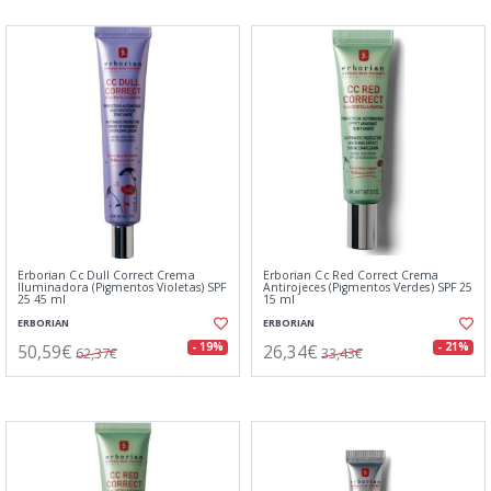
Erborian Cc Dull Correct Crema
Erborian Cc Red Correct Crema
Iluminadora (Pigmentos Violetas) SPF
Antirojeces (Pigmentos Verdes) SPF 25
25 45 ml
15 ml
ERBORIAN
ERBORIAN
50,59€
26,34€
- 19%
- 21%
62,37€
33,43€