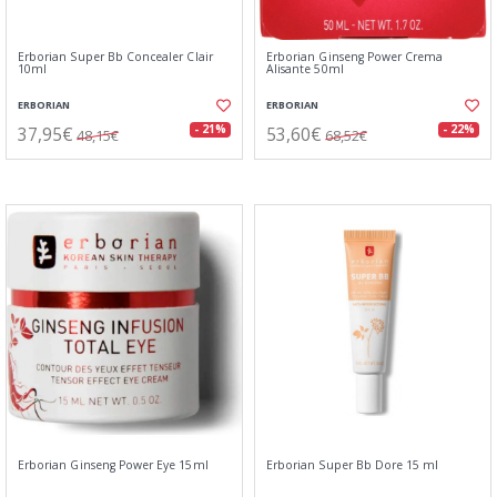
Erborian Super Bb Concealer Clair
Erborian Ginseng Power Crema
10ml
Alisante 50ml
ERBORIAN
ERBORIAN
37,95€
53,60€
- 21%
- 22%
48,15€
68,52€
Erborian Ginseng Power Eye 15ml
Erborian Super Bb Dore 15 ml