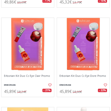
49,86€
45,32€
- 17%
- 16%
60,09€
53,79€
Erborian Kit Duo Cc Eye Clair Promo
Erborian Kit Duo Cc Eye Dore Promo
ERBORIAN
ERBORIAN
45,89€
45,89€
- 21%
- 22%
58,24€
58,66€