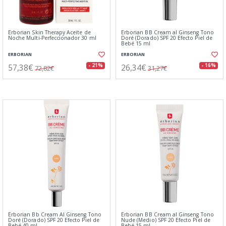
Erborian Skin Therapy Aceite de
Erborian BB Cream al Ginseng Tono
Noche Multi-Perfeccionador 30 ml
Doré (Dorado) SPF 20 Efecto Piel de
Bebé 15 ml
ERBORIAN
ERBORIAN
57,38€
26,34€
- 21%
- 16%
72,82€
31,27€
Erborian Bb Cream Al Ginseng Tono
Erborian BB Cream al Ginseng Tono
Doré (Dorado) SPF 20 Efecto Piel de
Nude (Medio) SPF 20 Efecto Piel de
Bebé 40 ml
Bebé 15 ml