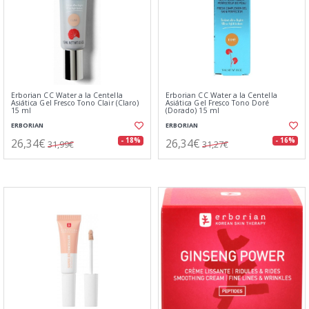
Erborian CC Water a la Centella
Erborian CC Water a la Centella
Asiática Gel Fresco Tono Clair (Claro)
Asiática Gel Fresco Tono Doré
15 ml
(Dorado) 15 ml
ERBORIAN
ERBORIAN
26,34€
26,34€
- 18%
- 16%
31,99€
31,27€