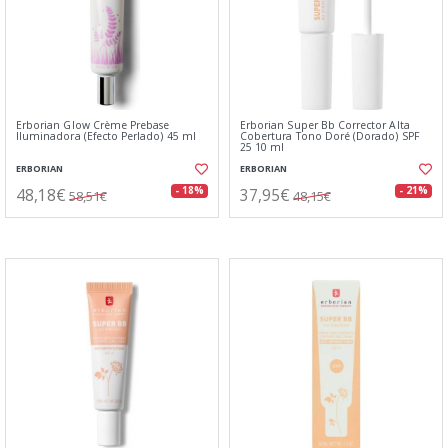
Erborian Glow Crème Prebase
Erborian Super Bb Corrector Alta
Iluminadora (Efecto Perlado) 45 ml
Cobertura Tono Doré (Dorado) SPF
25 10 ml
ERBORIAN
ERBORIAN
48,18€
37,95€
- 18%
- 21%
58,51€
48,15€