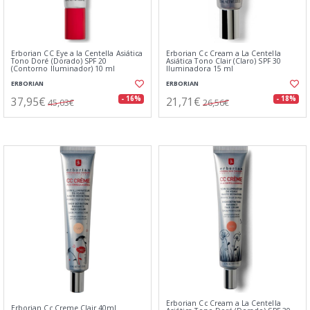
Erborian CC Eye a la Centella Asiática
Erborian Cc Cream a La Centella
Tono Doré (Dorado) SPF 20
Asiática Tono Clair (Claro) SPF 30
(Contorno Iluminador) 10 ml
Iluminadora 15 ml
ERBORIAN
ERBORIAN
37,95€
21,71€
- 16%
- 18%
45,03€
26,56€
Erborian Cc Cream a La Centella
Erborian Cc Creme Clair 40ml