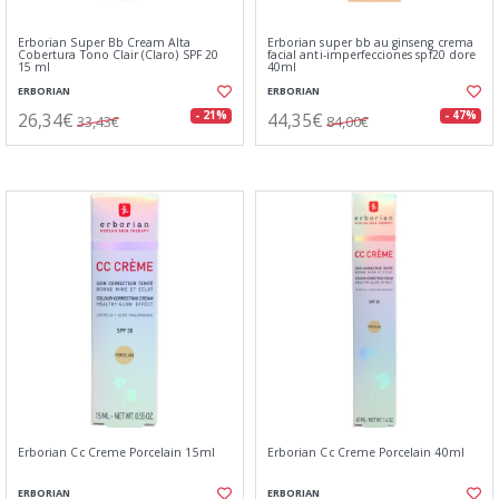
Erborian Super Bb Cream Alta
Erborian super bb au ginseng crema
Cobertura Tono Clair (Claro) SPF 20
facial anti-imperfecciones spf20 dore
15 ml
40ml
ERBORIAN
ERBORIAN
26,34€
44,35€
- 21%
- 47%
33,43€
84,00€
Erborian Cc Creme Porcelain 15ml
Erborian Cc Creme Porcelain 40ml
ERBORIAN
ERBORIAN