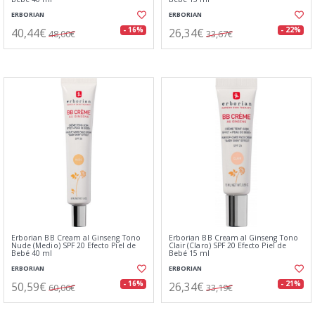
ERBORIAN
ERBORIAN
40,44€
26,34€
- 16%
- 22%
48,00€
33,67€
Erborian BB Cream al Ginseng Tono
Erborian BB Cream al Ginseng Tono
Nude (Medio) SPF 20 Efecto Piel de
Clair (Claro) SPF 20 Efecto Piel de
Bebé 40 ml
Bebé 15 ml
ERBORIAN
ERBORIAN
50,59€
26,34€
- 16%
- 21%
60,06€
33,19€