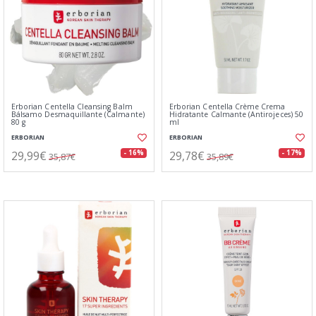
Erborian Centella Cleansing Balm
Erborian Centella Crème Crema
Bálsamo Desmaquillante (Calmante)
Hidratante Calmante (Antirojeces) 50
80 g
ml
ERBORIAN
ERBORIAN
29,99€
29,78€
- 16%
- 17%
35,87€
35,89€