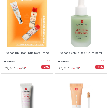
Erborian Bb Cleans Duo Dore Promo
Erborian Centella Red Serum 30 ml
ERBORIAN
ERBORIAN
29,78€
32,70€
- 20%
- 16%
37,25€
38,82€