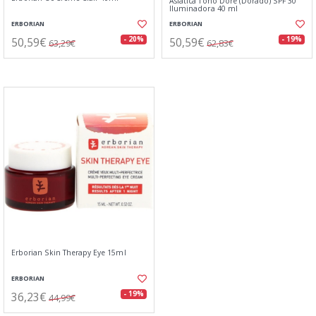
Asiática Tono Doré (Dorado) SPF 30
Iluminadora 40 ml
ERBORIAN
ERBORIAN
50,59€
50,59€
- 20%
- 19%
63,29€
62,83€
Erborian Skin Therapy Eye 15ml
ERBORIAN
36,23€
- 19%
44,99€