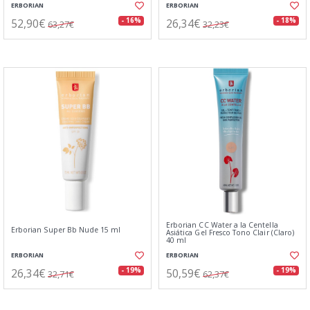
ERBORIAN
ERBORIAN
52,90€
26,34€
- 16%
- 18%
63,27€
32,23€
Erborian CC Water a la Centella
Erborian Super Bb Nude 15 ml
Asiática Gel Fresco Tono Clair (Claro)
40 ml
ERBORIAN
ERBORIAN
26,34€
50,59€
- 19%
- 19%
32,71€
62,37€