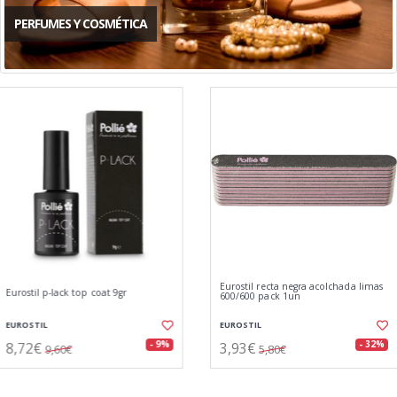
PERFUMES Y COSMÉTICA
Eurostil recta negra acolchada limas
Eurostil maquillaje laca de uñas
600/600 pack 1un
granate 12ml
EUROSTIL
EUROSTIL
3,93€
2,50€
- 32%
5,80€