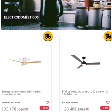
ELECTRODOMÉSTICOS
Philips ventilador techo luz velyx 42'
Ewent ew5682 pistola aire compr 8
32+24w ma.o
vel. 130000 rpm
PH BATTERIES
EWENT
120,48€
35,53€
- 14%
- 19%
139,84€
43,78€