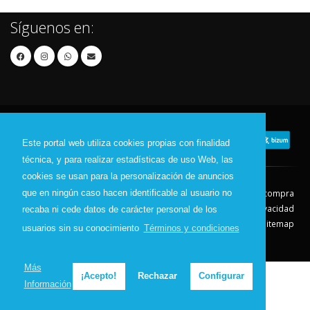
Síguenos en:
Este portal web utiliza cookies propias con finalidad
técnica, y para realizar estadísticas de uso Web, las
cookies se usan para la personalización de anuncios
Contacto
Aviso Legal
Condiciones de compra
que en ningún caso hacen identificable al usuario no
Política de envíos
Política de devolución
Política de Privacidad
recaba ni cede datos de carácter personal de los
Política de Cookies
Sitemap
usuarios sin su conocimiento
Términos y condiciones
© 2026 - Todos los derechos reservados.
Más
¡Acepto!
Rechazar
Configurar
Información