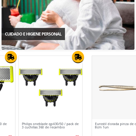
CUIDADO E HIGIENE PERSONAL
Eurostil dorada pinza de depilar
Eurostil fresh colour crema
8cm 1un
decolorante 6.77 rubio oscuro
chocolate sin amoniaco 1un