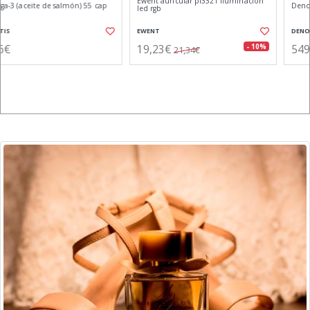
Ewent auricular pl3321 iluminación
Denon dp-450 usb blanco tocadiscos
led rgb
EWENT
DENON
19,23€
549,43€
- 10%
- 25%
21,34€
732,98€