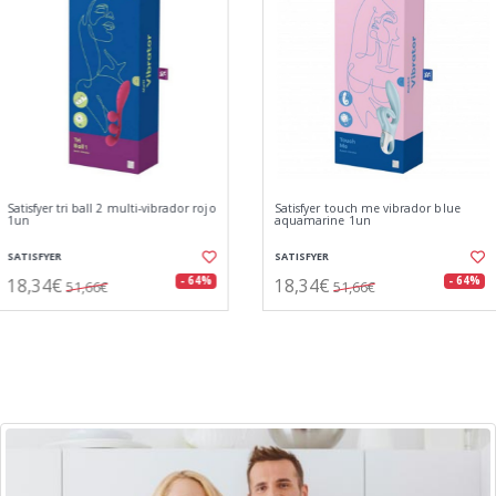
Satisfyer touch me vibrador blue
Satisfyer g-spot flex5+ multi-vibrador
aquamarine 1un
azul bluetooth 1un
SATISFYER
SATISFYER
18,34€
21,59€
- 64%
- 61%
51,66€
55,21€