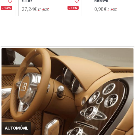
EUROSTIL
EUROSTIL
0,98€
4,70€
- 25%
- 6%
1,30€
5,00€
AUTOMÓVIL