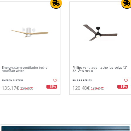
Philips ventilador techo luz velyx 42'
Ewent ew5682 pistola aire compr 8
32+24w ma.o
vel. 130000 rpm
PH BATTERIES
EWENT
120,48€
35,53€
- 14%
- 19%
139,84€
43,78€