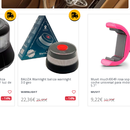
Muvit muchl0049 rosa soporte de
Garmin zūmo® xt3 negro /
coche universal para móvil hasta
navegador por satélite para
5.7''
motocicletas de 6″
MUVIT
GARMIN
9,22€
538,15€
- 14%
- 14%
10,70€
624,64€