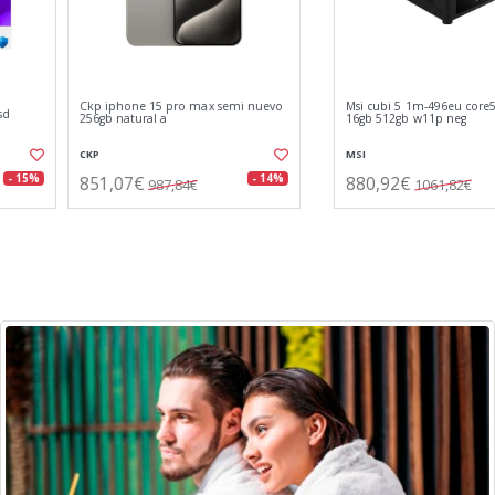
Msi cubi 5 1m-496eu core5-120u
Adata xpg lancer blade ddr5
16gb 512gb w11p neg
6000mhz 32gb cl30 bk
MSI
A-DATA
880,92€
634,68€
- 17%
- 18%
1061,82€
770,68€